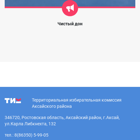
Чистый дон
Территориальная избирательная комиссия
Аксайского района
346720, Ростовская область, Аксайский район, г.Аксай,
ул.Карла Либкнехта, 132
тел.: 8(86350) 5-99-05