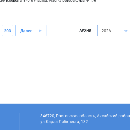
сии избирательного участка, участка референдума № 176
203
Далее
АРХИВ
2026
346720, Ростовская область, Аксайский район,
ул.Карла Либкнехта, 132