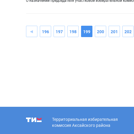
О назначении председателя участковой избирательной комис
196
197
198
199
200
201
202
Территориальная избирательная
комиссия Аксайского района