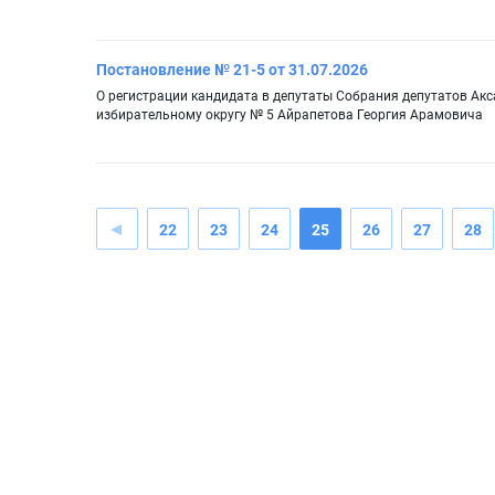
Постановление № 21-5 от 31.07.2026
О регистрации кандидата в депутаты Собрания депутатов Ак
избирательному округу № 5 Айрапетова Георгия Арамовича
22
23
24
25
26
27
28