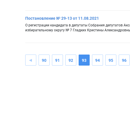
Постановление № 29-13 от 11.08.2021
О регистрации кандидата в депутаты Собрания депутатов Ак
избирательному округу № 7 Гладких Кристины Александровн
90
91
92
93
94
95
96