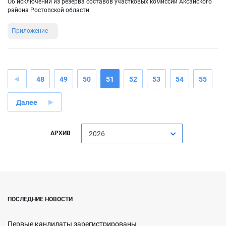
Об исключении из резерва составов участковых комиссий Аксайского
района Ростовской области
Приложение
48
49
50
51
52
53
54
55
Далее
АРХИВ
2026
ПОСЛЕДНИЕ НОВОСТИ
Первые кандидаты зарегистрированы