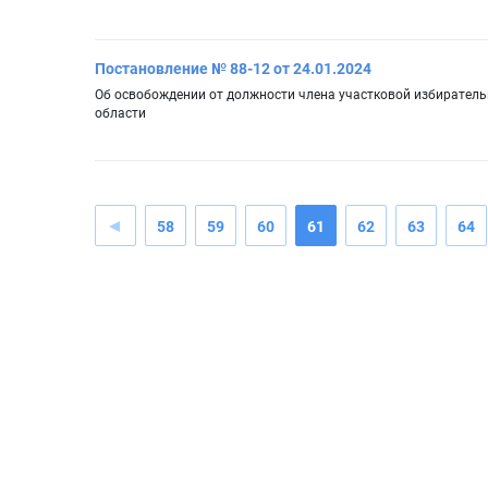
Постановление № 88-12 от 24.01.2024
Об освобождении от должности члена участковой избиратель
области
58
59
60
61
62
63
64