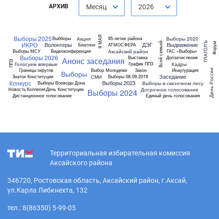
АРХИВ
Месяц
2026
9 МАЯ
Выборы 2025
Акция
Выборы 2020
Выбборы
95-летие района
ГЛАГОЛЪ
Всей семьей
ИКРО
Форум
Волонтеры
ДЭГ
Выдвижение
Биатлон
АТМОСФЕРА
Аксайский район
Выборы МСУ
Видеоконференция
ГАС «Выборы»
Выборы 2026
Выставка
Допзачисление
Анонс заседания
ППЗ
Голосуем впервые
Кадры
График ППЗ
Границы округов
Выбор Молодежи
Закон
Инаугурация
День России
Выборы
Заседание
СМИ
Знаток Конституции
Выборы 08.09.2019
Конкурс
Выборы 2023
Выборы в сказочном лесу
Выборы Воеводы Дона
Досрочное голосование
Новость
Коллегия
День Конституции
Выборы 2024
Дистанционное голосование
Единый день голосования
Территориальная избирательная комиссия
Аксайского района
346720, Ростовская область, Аксайский район, г.Аксай,
ул.Карла Либкнехта, 132
тел.: 8(86350) 5-99-05