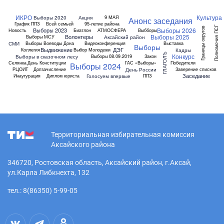
ИКРО
Культура
Выборы 2020
Акция
9 МАЯ
Анонс заседания
График ППЗ
Всей семьей
95-летие района
Полномочия ПСГ
Границы округов
Выборы 2026
Выборы 2023
Новость
Биатлон
АТМОСФЕРА
Выбборы
Выборы 2025
Волонтеры
Аксайский район
Выборы МСУ
СМИ
Выборы Воеводы Дона
Видеоконференция
Выставка
Выборы
Выдвижение
ДЭГ
Кадры
Коллегия
Выбор Молодежи
ГЛАГОЛЪ
Конкурс
Выборы в сказочном лесу
Выборы 08.09.2019
Закон
Селянка
День Конституции
ГАС «Выборы»
Победители
Выборы 2024
День России
РЦОИТ
Допзачисление
Заверение списков
Заседание
Голосуем впервые
Инаугурация
Диплом юриста
ППЗ
Территориальная избирательная комиссия
Аксайского района
346720, Ростовская область, Аксайский район, г.Аксай,
ул.Карла Либкнехта, 132
тел.: 8(86350) 5-99-05