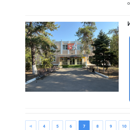
с
4
5
6
7
8
9
10