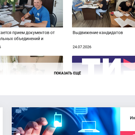
ается прием документов от
Выдвижение кандидатов
ельных объединений и
тов
6
24.07.2026
ПОКАЗАТЬ ЕЩЁ
ие ТИК Аксайского района
Численность избирателей Акс
района
Ин
6
20.07.2026