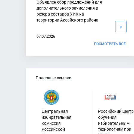
Объявлен сбор предложений для
дополнительного зачисления в
резерв составов УИК на
территории Аксайского района
07.07.2026
ПОСМОТРЕТЬ ВСЁ
Указ Президента России N 428 «О
назначении выборов депутатов
Полезные ссылки
Государственной Думы
Федерального Собрания
Российской Федерации нового
созыва»
16.06.2026
Центральная
Российский центр
избирательная
обучения
комиссия
избирательным
Российской
технологиям при
Всероссийский форум "Территория