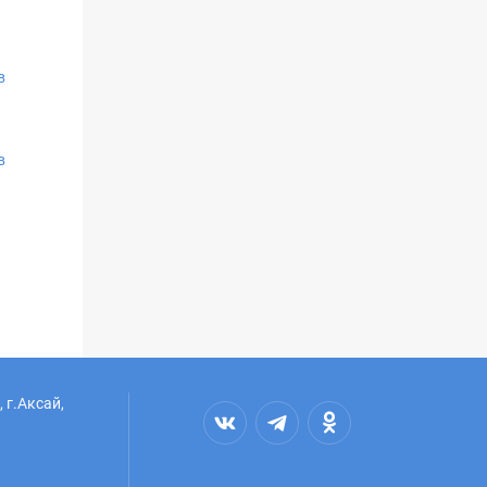
в
в
 г.Аксай,