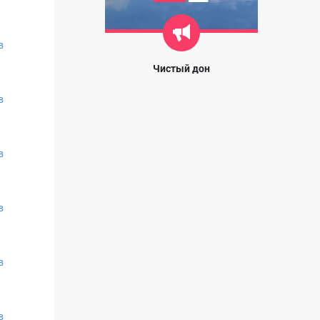
в
Чистый дон
в
в
в
в
в