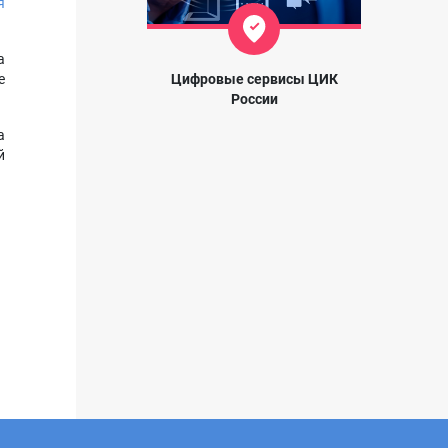
я
а
Цифровые сервисы ЦИК
е
России
а
й