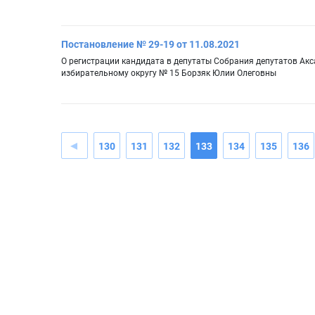
Постановление № 29-19 от 11.08.2021
О регистрации кандидата в депутаты Собрания депутатов Ак
избирательному округу № 15 Борзяк Юлии Олеговны
130
131
132
133
134
135
136