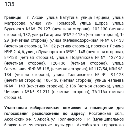
135
Границы
: г. Аксай: улица Ватутина, улица Герцена, улица
Матросова, улица Ули Громовой, улица Щорса, улица
Буденного №№ 79-127 (нечетная сторона), 102-130 (четная
сторона), 132, улица Гагарина №№ 2-118а (четная сторона), 1-
29 (нечетная сторона), улица Железнодорожная №№ 61-133
(нечетная сторона), 74-132 (четная сторона), проспект Ленина
№№ 2, 4, 6, улица Луначарского №№ 1-145 (нечетная сторона),
84-138 (четная сторона), улица Подтелкова №№ 127-139
(нечетная сторона), 120-136 (четная сторона), улица
Стекольная №№ 85-115, (нечетная сторона), № 117/54, №№ 98-
134 (четная сторона), улица Толпинского №№ 91-123
(нечетная сторона), 106-130 (четная сторона), улица Чапаева
№№ 1-143 (нечетная сторона), 2-136 (четная сторона), улица
Чичерина №№ 91-211 (нечетная сторона), 76-116а (четная
сторона).
Участковая избирательная комиссия и помещение для
голосования расположены по адресу
: Ростовская обл.,
Аксайский р-н, г. Аксай, ул. Толпинского, 114, (муниципальное
бюджетное учреждение культуры Аксайского городского