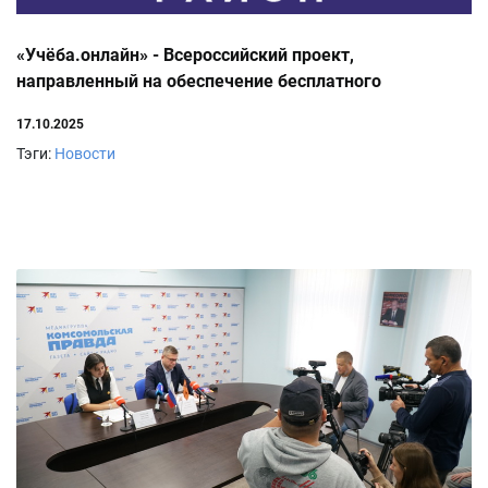
«Учёба.онлайн» - Всероссийский проект,
направленный на обеспечение бесплатного
дистанционного обучения граждан Российской
17.10.2025
Федерации по ключевым
Тэги:
Новости
направлениям государственной политики