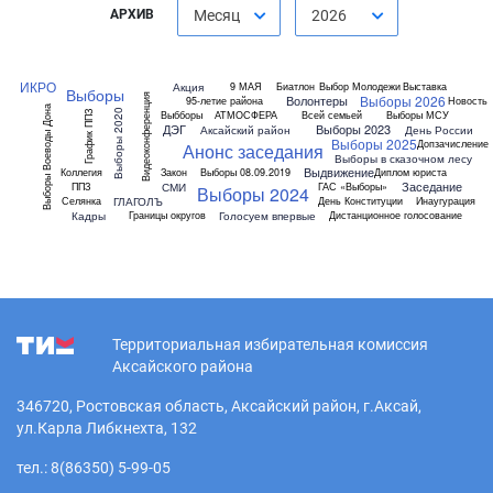
АРХИВ
Месяц
2026
ИКРО
Акция
9 МАЯ
Биатлон
Выбор Молодежи
Выставка
Выборы
Видеоконференция
Выборы 2026
Волонтеры
95-летие района
Новость
Выборы Воеводы Дона
Выборы 2020
Выбборы
АТМОСФЕРА
Всей семьей
Выборы МСУ
График ППЗ
ДЭГ
Выборы 2023
Аксайский район
День России
Выборы 2025
Допзачисление
Анонс заседания
Выборы в сказочном лесу
Выдвижение
Коллегия
Закон
Выборы 08.09.2019
Диплом юриста
Заседание
СМИ
ППЗ
ГАС «Выборы»
Выборы 2024
ГЛАГОЛЪ
Селянка
День Конституции
Инаугурация
Кадры
Голосуем впервые
Границы округов
Дистанционное голосование
Территориальная избирательная комиссия
Аксайского района
346720, Ростовская область, Аксайский район, г.Аксай,
ул.Карла Либкнехта, 132
тел.: 8(86350) 5-99-05