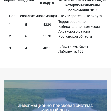
округа
мандатов
избирательной комиссии, на
в округе
которую возложены
полномочия ОИК
Большелогские многомандатные избирательные округа
Территориальная
1
5
4339
избирательная комиссия
Аксайского района
2
6
5170
Ростовской области
г. Аксай, ул. Карла
3
4
4051
Либкнехта, 132