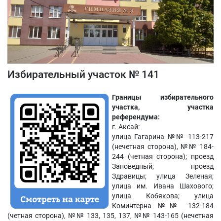
Избирательный участок № 141
Границы избирательного
участка, участка
референдума:
г. Аксай:
улица Гагарина №№ 113-217
(нечетная сторона), №№ 184-
244 (четная сторона); проезд
Заповедный; проезд
Здравицы; улица Зеленая;
улица им. Ивана Шахового;
улица Кобякова; улица
Коминтерна №№ 132-184
(четная сторона), №№ 133, 135, 137, №№ 143-165 (нечетная