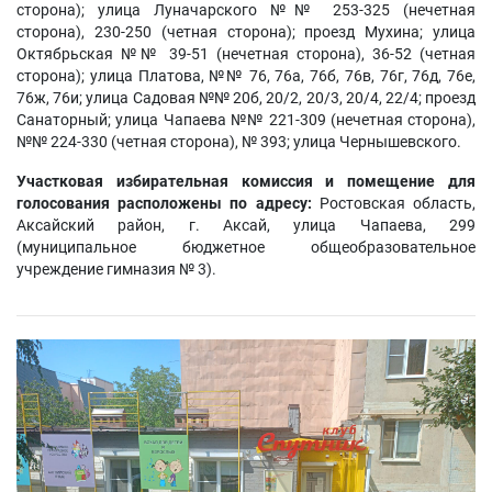
сторона); улица Луначарского №№ 253-325 (нечетная
сторона), 230-250 (четная сторона); проезд Мухина; улица
Октябрьская №№ 39-51 (нечетная сторона), 36-52 (четная
сторона); улица Платова, №№ 76, 76а, 76б, 76в, 76г, 76д, 76е,
76ж, 76и; улица Садовая №№ 20б, 20/2, 20/3, 20/4, 22/4; проезд
Санаторный; улица Чапаева №№ 221-309 (нечетная сторона),
№№ 224-330 (четная сторона), № 393; улица Чернышевского.
Участковая избирательная комиссия и помещение для
голосования расположены по адресу:
Ростовская область,
Аксайский район, г. Аксай, улица Чапаева, 299
(муниципальное бюджетное общеобразовательное
учреждение гимназия № 3).