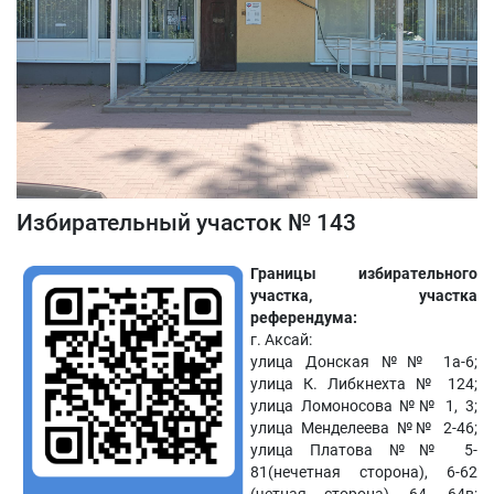
Избирательный участок № 143
Границы избирательного
участка, участка
референдума:
г. Аксай:
улица Донская №№ 1а-6;
улица К. Либкнехта № 124;
улица Ломоносова №№ 1, 3;
улица Менделеева №№ 2-46;
улица Платова №№ 5-
81(нечетная сторона), 6-62