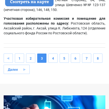
(четная сторона), 64, 64в;
улица Шевченко №№ 123-137
(нечетная сторона), 146, 148, 150.
Участковая избирательная комиссия и помещение для
голосования расположены по адресу:
Ростовская область,
Аксайский район, г. Аксай, улица К. Либкнехта, 124 (отделение
социального фонда России по Ростовской области).
1
2
3
4
5
6
7
8
Далее