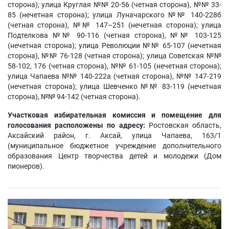
сторона); улица Круглая №№ 20-56 (четная сторона), №№ 33-
85 (нечетная сторона); улица Луначарского №№ 140-228б
(четная сторона), №№ 147–251 (нечетная сторона); улица
Подтелкова №№ 90-116 (четная сторона), №№ 103-125
(нечетная сторона); улица Революции №№ 65-107 (нечетная
сторона), №№ 76-128 (четная сторона); улица Советская №№
58-102, 176 (четная сторона), №№ 61-105 (нечетная сторона);
улица Чапаева №№ 140-222а (четная сторона), №№ 147-219
(нечетная сторона); улица Шевченко №№ 83-119 (нечетная
сторона), №№ 94-142 (четная сторона).
Участковая избирательная комиссия и помещение для
голосования расположены по адресу:
Ростовская область,
Аксайский район, г. Аксай, улица Чапаева, 163/1
(муниципальное бюджетное учреждение дополнительного
образования Центр творчества детей и молодежи (Дом
пионеров).