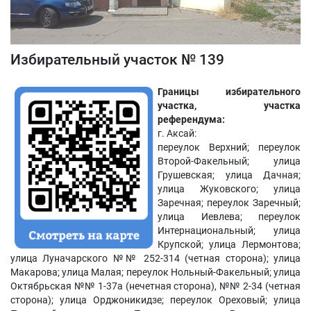
Избирательный участок № 139
Границы избирательного
участка, участка
референдума:
г. Аксай:
переулок Верхний; переулок
Второй-Факельный; улица
Грушевская; улица Дачная;
улица Жуковского; улица
Заречная; переулок Заречный;
улица Иевлева; переулок
Интернациональный; улица
Крупской; улица Лермонтова;
улица Луначарского №№ 252-314 (четная сторона); улица
Макарова; улица Малая; переулок Нольный-Факельный; улица
Октябрьская №№ 1-37а (нечетная сторона), №№ 2-34 (четная
сторона); улица Орджоникидзе; переулок Ореховый; улица