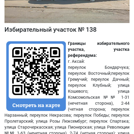
Избирательный участок № 138
Границы избирательного
участка, участка
референдума:
г. Аксай:
переулок Бондарчука;
переулок Восточный;переулок
Гремучий; переулок Дачный;
переулок Клубный; улица
Кошевого; улица
Комсомольская №№ 1-31
(нечетная сторона), 2-44
(четная сторона; переулок
Нарзанный; переулок Некрасова; переулок Победы; переулок
Пролетарский; улица Розы Люксембург; переулок Спартака;
улица Старочеркасская; улица Пионерская; улица Революции
№№ 1-63 (нечетная сторона), 2-74 (четная сторона); улица