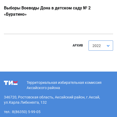
Выборы Воеводы Дона в детском саду № 2
«Буратино»
АРХИВ
2022
Территориальная избирательная комиссия
Аксайского района
346720, Ростовская область, Аксайский район, г.Аксай,
ул.Карла Либкнехта, 132
тел.: 8(86350) 5-99-05