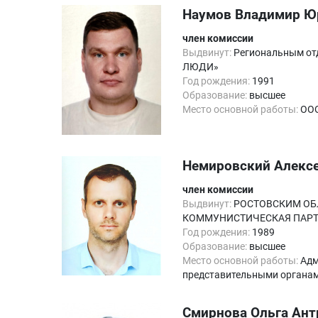
Наумов Владимир Ю
член комиссии
Выдвинут:
Региональным отд
ЛЮДИ»
Год рождения:
1991
Образование:
высшее
Место основной работы:
ООО
Немировский Алекс
член комиссии
Выдвинут:
РОСТОВСКИМ ОБЛ
КОММУНИСТИЧЕСКАЯ ПАР
Год рождения:
1989
Образование:
высшее
Место основной работы:
Адм
представительными органам
Смирнова Ольга Ант