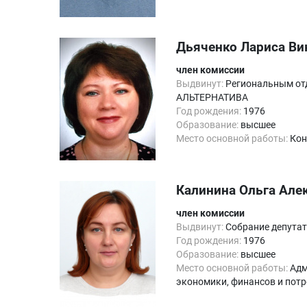
Дьяченко Лариса Ви
член комиссии
Выдвинут:
Региональным отд
АЛЬТЕРНАТИВА
Год рождения:
1976
Образование:
высшее
Место основной работы:
Кон
Калинина Ольга Але
член комиссии
Выдвинут:
Собрание депутат
Год рождения:
1976
Образование:
высшее
Место основной работы:
Адм
экономики, финансов и пот