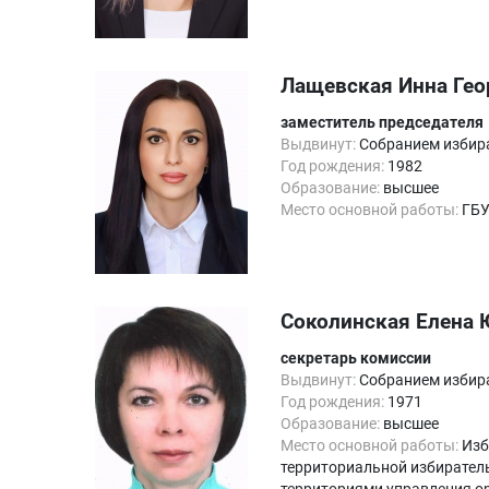
Лащевская Инна Гео
заместитель председателя
Выдвинут:
Собранием избира
Год рождения:
1982
Образование:
высшее
Место основной работы:
ГБУ
Соколинская Елена 
секретарь комиссии
Выдвинут:
Собранием избира
Год рождения:
1971
Образование:
высшее
Место основной работы:
Изб
территориальной избиратель