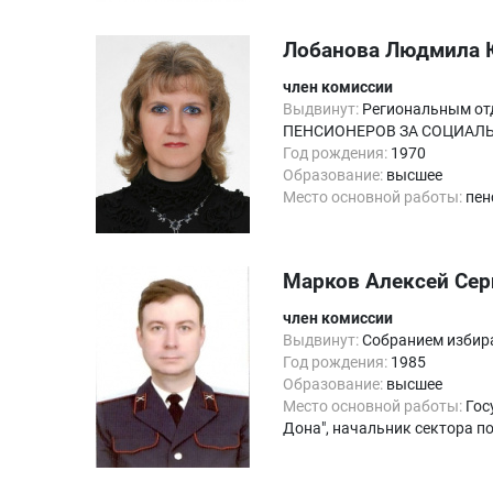
Лобанова Людмила 
член комиссии
Выдвинут:
Региональным от
ПЕНСИОНЕРОВ ЗА СОЦИАЛ
Год рождения:
1970
Образование:
высшее
Место основной работы:
пен
Марков Алексей Сер
член комиссии
Выдвинут:
Собранием избира
Год рождения:
1985
Образование:
высшее
Место основной работы:
Гос
Дона", начальник сектора п