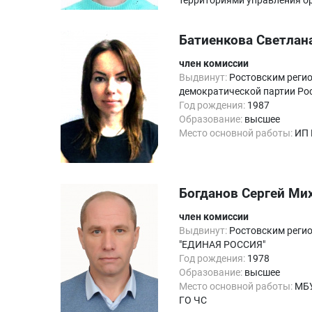
территориями управления о
Батиенкова Светлан
член комиссии
Выдвинут:
Ростовским регио
демократической партии Ро
Год рождения:
1987
Образование:
высшее
Место основной работы:
ИП Р
Богданов Сергей Ми
член комиссии
Выдвинут:
Ростовским регио
"ЕДИНАЯ РОССИЯ"
Год рождения:
1978
Образование:
высшее
Место основной работы:
МБУ
ГО ЧС