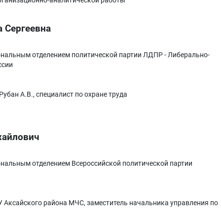
рганизационно-аналитической работы
а Сергеевна
нальным отделением политической партии ЛДПР - Либерально-
ссии
убан А.В., специалист по охране труда
хайлович
нальным отделением Всероссийской политической партии
 Аксайского района МЧС, заместитель начальника управления по