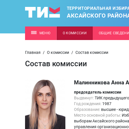
ТЕРРИТОРИАЛЬНАЯ ИЗБИР
АКСАЙСКОГО РАЙОН
МЕНЮ
О КОМИССИИ
ОБЩИЕ СВЕДЕН
Главная
/
О комиссии
/
Состав комиссии
Состав комиссии
Малинникова Анна 
председатель комиссии
Выдвинут:
ТИК предыдущего
Год рождения:
1987
Образование:
высшее - юрид
Место основной работы:
Изб
выборам Аксайского района
управления организационно