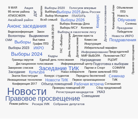
Календарный план
Досрочное голосование
Акция
Выборы 2020
Голосуем впервые
9 МАЯ
Объявление
Биатлон
Выборы 2025
День России
95-летие района
Выбборы
ППЗ
ДЭГ
ГЛАГОЛЪ
АТМОСФЕРА
Выбор Молодежи
Новость
Конкурс
Обучение
Выборы 2026
Аксайский район
Всей семьей
Выборы Воеводы Дона
Селянка
Анонс заседания
Выборы 08.09.2019
Праздники
Выборы МСУ
Коллегия
Выборы в сказочном лесу
Видеоконференция
Закон
Победители
Волонтеры
Выдвижение
День Конституции
Новости ИКРО
Диплом юриста
ГАС «Выборы»
Поздравления
Допзачисление
СМИ
Выставка
Комиссии
Выборы
График ППЗ
Инаугурация
Правовое просещение
ИКРО
Выборы 2023
Избирательный марафон
Информирование
Председателей
Выборы 2024
Кадры
МИР ВЫБОРА
Полномочия ПСГ
Награждение
Границы округов
Единый день голосования
РЦОИТ
Подготовка к выборам
Дистанционное голосование
Информационный центр
Заседание ТИК
Заверение списков
Партии и Спорт
СОФИУМ
Культура
Заседание
Наказ избирателя
Прием заявлений ППЗ
Семинар
Знаток Конституции
Конкурс студентов
Передача бюллетеней
Новости ТИК
Иновационные технологии
Первое организационное
ТИК
Рабочая встреча
Объезд помещений
Конференция 2017
Соглашение
Новости
Проверка помещений ИУ
Сбор предложений
УКАЗ
Регистрация кандидатов
Совещание
Правовое просвещение
Резерв УИК
Собрание депутатов
Режим работы