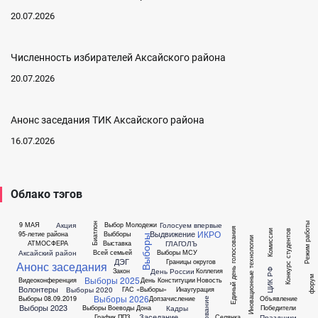
20.07.2026
Численность избирателей Аксайского района
20.07.2026
Анонс заседания ТИК Аксайского района
16.07.2026
Облако тэгов
Акция
Голосуем впервые
9 МАЯ
Выбор Молодежи
Биатлон
Режим работы
Единый день голосования
ИКРО
Комиссии
Конкурс студентов
Выдвижение
95-летие района
Выбборы
Выборы
Иновационные технологии
ГЛАГОЛЪ
АТМОСФЕРА
Выставка
Аксайский район
Всей семьей
Выборы МСУ
ДЭГ
Границы округов
Анонс заседания
День России
ЦИК РФ
Закон
Коллегия
Выборы 2025
форум
Видеоконференция
День Конституции
Новость
Волонтеры
Выборы 2020
ГАС «Выборы»
Инаугурация
Выборы 2026
Выборы 08.09.2019
Допзачисление
Объявление
Выборы 2023
Кадры
Выборы Воеводы Дона
Победители
Заседание
Праздники
График ППЗ
Селянка