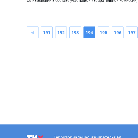
Об изменении в составе участковой избирательной комиссии,
191
192
193
194
195
196
197
Территориальная избирательная