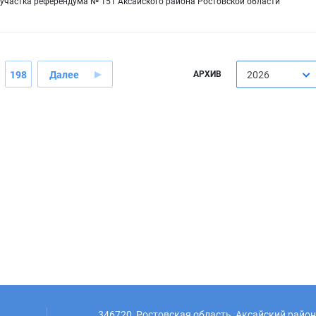
 участка референдума № 151 Аксайского района Ростовской области
198
Далее
АРХИВ
2026
346720, Ростовская область, Аксайский район,