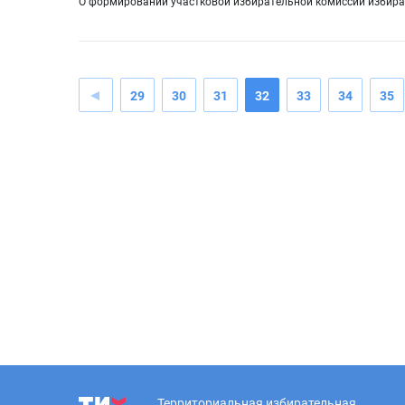
О формировании участковой избирательной комиссии избират
29
30
31
32
33
34
35
Территориальная избирательная