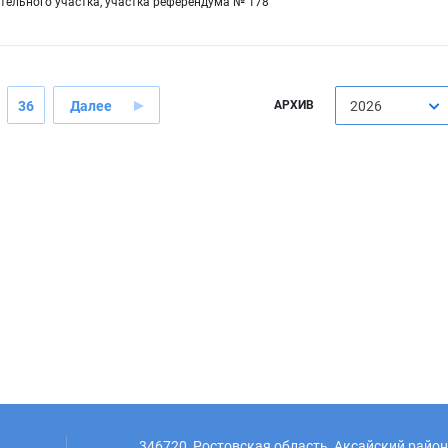
ельного участка, участка референдума № 178
36
Далее
АРХИВ
2026
346720, Ростовская область, Аксайский район,