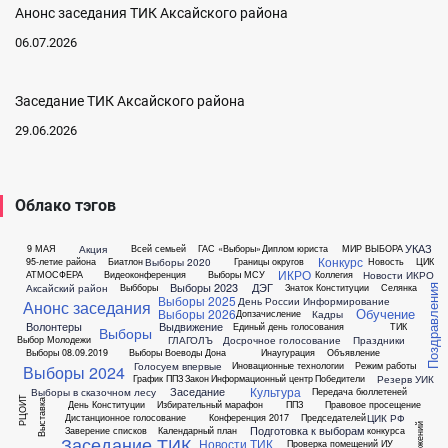
Анонс заседания ТИК Аксайского района
06.07.2026
Заседание ТИК Аксайского района
29.06.2026
Облако тэгов
УКАЗ
Акция
9 МАЯ
Всей семьей
ГАС «Выборы»
Диплом юриста
МИР ВЫБОРА
Конкурс
Выборы 2020
95-летие района
Биатлон
Границы округов
Новость
ЦИК
ИКРО
Новости ИКРО
АТМОСФЕРА
Видеоконференция
Выборы МСУ
Коллегия
Выборы 2023
ДЭГ
Аксайский район
Выбборы
Знаток Конституции
Селянка
Поздравления
Выборы 2025
День России
Информирование
Анонс заседания
Обучение
Выборы 2026
Кадры
Допзачисление
Волонтеры
Выдвижение
Единый день голосования
ТИК
Выборы
ГЛАГОЛЪ
Досрочное голосование
Праздники
Выбор Молодежи
Выборы 08.09.2019
Выборы Воеводы Дона
Инаугурация
Объявление
Голосуем впервые
Иновационные технологии
Режим работы
Выборы 2024
Резерв УИК
График ППЗ
Закон
Информационный центр
Победители
Культура
Заседание
Выборы в сказочном лесу
Передача бюллетеней
РЦОИТ
Выставка
День Конституции
Избирательный марафон
ППЗ
Правовое просещение
ЦИК РФ
Дистанционное голосование
Конференция 2017
Председателей
Подготовка к выборам
Заверение списков
Календарный план
конкурса
Заседание ТИК
Новости ТИК
Проверка помещений ИУ