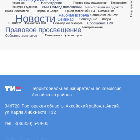
Сбор предложений
Награждение
Комиссии
Первое организационное
Типография
Объезд помещений
СМИ
Регистрация кандидатов
Конкурс студентов
Наказ избирателя
Партии и Спорт
Прием заявлений ППЗ
Соглашение
Новости
Рабочая встреча
Соглашение со СМИ
Семинар
Совещание
Форум
Сообщение ТИК
СОФИУМ
Полномочия ПСГ
Семинар инспекторов
Правовое просвещение
Телеграм-канал
Собрание депутатов
Совещание с Губернатором
Территориальная избирательная комиссия
Аксайского района
346720, Ростовская область, Аксайский район, г.Аксай,
ул.Карла Либкнехта, 132
тел.: 8(86350) 5-99-05