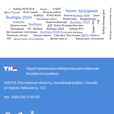
Акция
Выборы 08.09.2019
9 МАЯ
Выборы в сказочном лесу
Анонс заседания
Выборы Воеводы Дона
День России
Всей семьей
95-летие района
Выборы 2020
Выбборы
АТМОСФЕРА
Биатлон
Закон
Выборы 2024
Волонтеры
Выдвижение
Аксайский район
ТИК
Выборы 2025
ГЛАГОЛЪ
Видеоконференция
График ППЗ
Выборы
ДЭГ
Допзачисление
Выбор Молодежи
Выставка
Заседание
Выборы 2023
ГАС «Выборы»
Выборы МСУ
Выборы 2026
Голосуем впервые
Дистанционное голосование
ИКРО
СМИ
Заверение списков
Границы округов
День Конституции
Новость
Досрочное голосование
ППЗ
Диплом юриста
Единый день голосования
Территориальная избирательная комиссия
Аксайского района
346720, Ростовская область, Аксайский район, г.Аксай,
ул.Карла Либкнехта, 132
тел.: 8(86350) 5-99-05