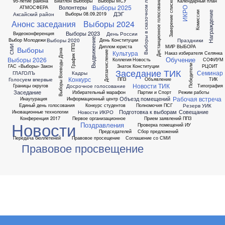
Выборы в сказочном лесу
Дистанционное голосование
Заверение списков
95-летие района
Биатлон
Выбборы
Выборы МСУ
Календарный план
Выборы 2025
Волонтеры
АТМОСФЕРА
ИКРО
Комиссии
Награждение
ДЭГ
Аксайский район
Выборы 08.09.2019
Анонс заседания
Выборы 2024
Выборы 2023
День России
Видеоконференция
Выдвижение
Выборы 2020
Праздники
Выбор Молодежи
День Конституции
Диплом юриста
МИР ВЫБОРА
График ППЗ
СМИ
Выборы
Выборы Воеводы Дона
Культура
Допзачисление
Наказ избирателя
Селянка
Обучение
Выборы 2026
Коллегия
Новость
СОФИУМ
ГАС «Выборы»
Закон
Знаток Конституции
РЦОИТ
Победители
Заседание ТИК
Семинар
ГЛАГОЛЪ
Кадры
Конкурс
Голосуем впервые
ППЗ
Объявление
ТИК
Новости ТИК
Досрочное голосование
Границы округов
Типография
Заседание
Избирательный марафон
Партии и Спорт
Режим работы
Рабочая встреча
Объезд помещений
Инаугурация
Информационный центр
Резерв УИК
Единый день голосования
Конкурс студентов
Полномочия ПСГ
Подготовка к выборам
Совещание
Новости ИКРО
Иновационные технологии
Конференция 2017
Первое организационное
Прием заявлений ППЗ
Новости
Поздравления
Проверка помещений ИУ
Председателей
Сбор предложений
Передача бюллетеней
Правовое просещение
Соглашение со СМИ
Правовое просвещение