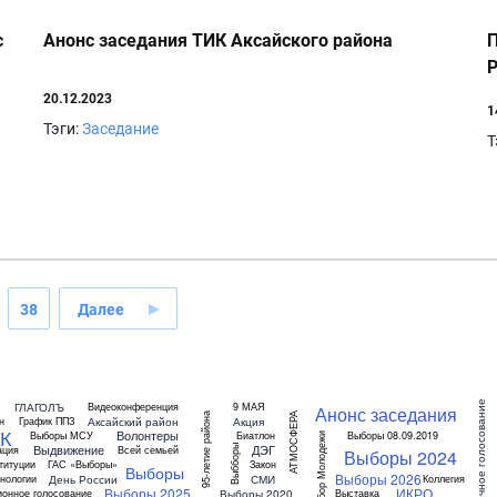
с
Анонс заседания ТИК Аксайского района
П
Р
20.12.2023
1
Тэги:
Заседание
Т
38
Далее
Досрочное голосование
ГЛАГОЛЪ
Видеоконференция
9 МАЯ
Анонс заседания
95-летие района
АТМОСФЕРА
Аксайский район
Акция
н
График ППЗ
К
Волонтеры
Выборы МСУ
Биатлон
Выборы 08.09.2019
Выбор Молодежи
Выдвижение
ДЭГ
Выбборы
ация
Всей семьей
Выборы 2024
титуции
ГАС «Выборы»
Закон
Выборы
Выборы 2026
День России
СМИ
нологии
Коллегия
Выборы 2025
ИКРО
Выборы 2020
ионное голосование
Выставка