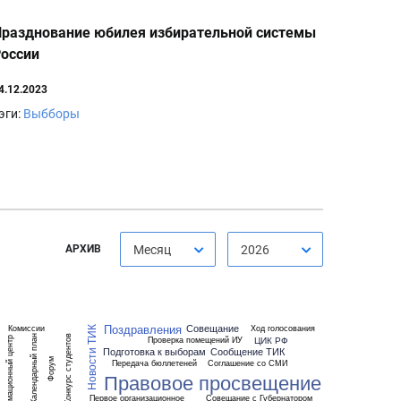
разднование юбилея избирательной системы
оссии
4.12.2023
эги:
Выбборы
АРХИВ
Месяц
2026
Поздравления
Совещание
Комиссии
Ход голосования
Новости ТИК
Конкурс студентов
Календарный план
ЦИК РФ
Проверка помещений ИУ
Информационный центр
Подготовка к выборам
Сообщение ТИК
Форум
Передача бюллетеней
Соглашение со СМИ
Правовое просвещение
Первое организационное
Совещание с Губернатором