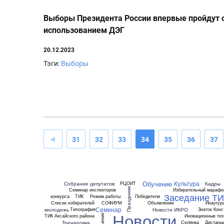
Выборы Президента России впервые пройдут 
использованием ДЭГ
20.12.2023
Тэги:
Выборы
31
32
33
34
35
36
37
Обучение
Культура
Собрание депутатов
Кадры
РЦОИТ
Праздники
Семинар инспекторов
Избирательный марафо
Заседание ТИ
конкурса
ТИК
Режим работы
Победители
Списки избирателей
СОФИУМ
Объявление
Инаугур
Семинар
молодежь
Новости ИКРО
Типография
Знаток Конс
Новости
ТИК Аксайского района
Иновационные тех
Тренировка
Селянка
Дистанц