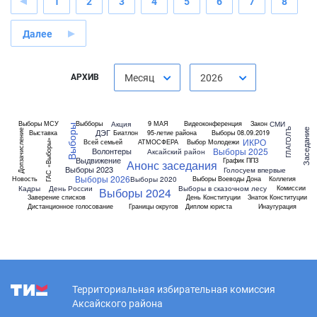
1
2
3
4
5
6
7
8
Далее
АРХИВ
Месяц
2026
Акция
СМИ
Выборы МСУ
Выбборы
9 МАЯ
Видеоконференция
Закон
Выборы
ГЛАГОЛЪ
Заседание
ДЭГ
Допзачисление
Выставка
Биатлон
95-летие района
Выборы 08.09.2019
ИКРО
Всей семьей
АТМОСФЕРА
Выбор Молодежи
ГАС «Выборы»
Выборы 2025
Волонтеры
Аксайский район
Выдвижение
График ППЗ
Анонс заседания
Выборы 2023
Голосуем впервые
Выборы 2026
Выборы 2020
Новость
Выборы Воеводы Дона
Коллегия
Кадры
День России
Выборы в сказочном лесу
Комиссии
Выборы 2024
Заверение списков
День Конституции
Знаток Конституции
Дистанционное голосование
Границы округов
Диплом юриста
Инаугурация
Территориальная избирательная комиссия
Аксайского района