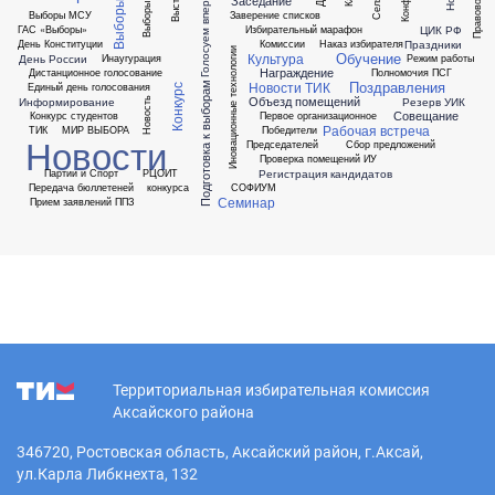
Выборы 2026
Голосуем впервые
Заседание
Выборы МСУ
Заверение списков
ЦИК РФ
ГАС «Выборы»
Избирательный марафон
Праздники
День Конституции
Комиссии
Наказ избирателя
Иновационные технологии
Обучение
Культура
День России
Инаугурация
Режим работы
Награждение
Дистанционное голосование
Полномочия ПСГ
Поздравления
Новости ТИК
Единый день голосования
Подготовка к выборам
Конкурс
Объезд помещений
Информирование
Резерв УИК
Новость
Совещание
Конкурс студентов
Первое организационное
Рабочая встреча
ТИК
МИР ВЫБОРА
Победители
Новости
Председателей
Сбор предложений
Проверка помещений ИУ
Регистрация кандидатов
Партии и Спорт
РЦОИТ
Передача бюллетеней
конкурса
СОФИУМ
Семинар
Прием заявлений ППЗ
Территориальная избирательная комиссия
Аксайского района
346720, Ростовская область, Аксайский район, г.Аксай,
ул.Карла Либкнехта, 132