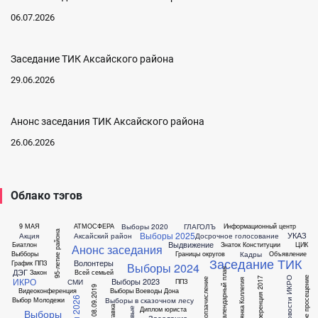
06.07.2026
Заседание ТИК Аксайского района
29.06.2026
Анонс заседания ТИК Аксайского района
26.06.2026
Облако тэгов
Выборы 2020
ГЛАГОЛЪ
9 МАЯ
АТМОСФЕРА
Информационный центр
95-летие района
Выборы 2025
УКАЗ
Акция
Аксайский район
Досрочное голосование
Выдвижение
Биатлон
Знаток Конституции
ЦИК
Анонс заседания
Кадры
Выбборы
Границы округов
Объявление
Заседание ТИК
Волонтеры
График ППЗ
Выборы 2024
ДЭГ
Календарный план
Закон
Всей семьей
Новости ИКРО
Правовое просещение
ИКРО
Конференция 2017
Выборы 2023
Допзачисление
Коллегия
СМИ
ППЗ
Выборы 08.09.2019
Видеоконференция
Выборы Воеводы Дона
Выборы в сказочном лесу
Выбор Молодежи
Выставка
Диплом юриста
Селянка
Выборы