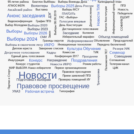
95-летие района
Биатлон
Выбборы
Выборы Воеводы Дона
Календарный план
Выборы 2025
Волонтеры
День России
АТМОСФЕРА
ППЗ
Информационный центр
Новости ТИК
Знаток Конституции
Допзачисление
Аксайский район
Выставка
Выборы МСУ
Новость
Выборы 08.09.2019
ГЛАГОЛЪ
Победители
ДЭГ
Анонс заседания
ГАС «Выборы»
РЦОИТ
СОФИУМ
Голосуем впервые
Видеоконференция
График ППЗ
Выборы 2020
Выбор Молодежи
День Конституции
Выборы 2023
Дистанционное голосование
Выборы
Выборы 2026
Заседание
Коллегия
Закон
Объезд помещений
СМИ
Избирательный марафон
Выборы 2024
Информирование
Границы округов
Объявление
Председателей
ИКРО
Выборы в сказочном лесу
Иновационные технологии
Передача бюллетеней
Обучение
Культура
Резерв УИК
Диплом юриста
Заверение списков
Полномочия ПСГ
Семинар
Досрочное голосование
Кадры
Комиссии
ТИК
Совещание
Праздники
Единый день голосования
Конференция 2017
Поздравления
Конкурс
Награждение
Инаугурация
Соглашение
Новости ИКРО
Конкурс студентов
Режим работы
Телеграм-канал
МИР ВЫБОРА
Наказ избирателя
Первое организационное
ЦИК
Новости
Тренировка
Партии и Спорт
Правовое просещение
Прием заявлений ППЗ
Подготовка к выборам
Проверка помещений ИУ
Правовое просвещение
Рабочая встреча
УКАЗ
Типография