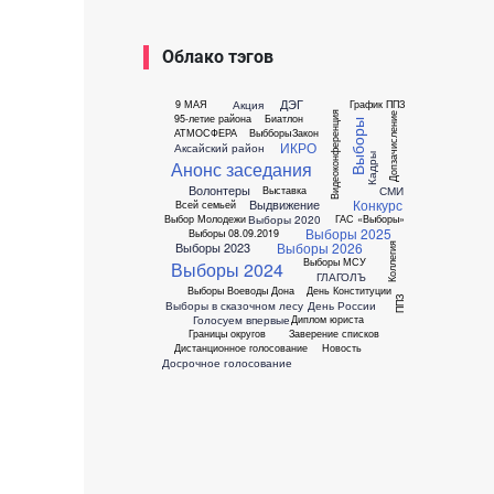
Облако тэгов
ДЭГ
Акция
9 МАЯ
График ППЗ
Видеоконференция
Допзачисление
95-летие района
Биатлон
Выборы
АТМОСФЕРА
Выбборы
Закон
ИКРО
Аксайский район
Кадры
Анонс заседания
Волонтеры
СМИ
Выставка
Конкурс
Выдвижение
Всей семьей
Выборы 2020
Выбор Молодежи
ГАС «Выборы»
Выборы 2025
Выборы 08.09.2019
Выборы 2026
Выборы 2023
Коллегия
Выборы МСУ
Выборы 2024
ГЛАГОЛЪ
Выборы Воеводы Дона
День Конституции
ППЗ
Выборы в сказочном лесу
День России
Голосуем впервые
Диплом юриста
Границы округов
Заверение списков
Дистанционное голосование
Новость
Досрочное голосование