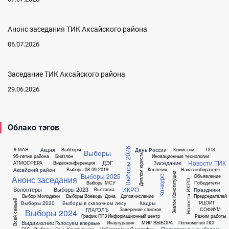
Анонс заседания ТИК Аксайского района
06.07.2026
Заседание ТИК Аксайского района
29.06.2026
Облако тэгов
Выборы 2026
Акция
День России
9 МАЯ
Выбборы
Комиссии
ППЗ
Выборы
Диплом юриста
95-летие района
Биатлон
Иновационные технологии
Новости ТИК
ДЭГ
Заседание
АТМОСФЕРА
Видеоконференция
Аксайский район
Выборы 08.09.2019
Коллегия
Наказ избирателя
Знаток Конституции
Выборы 2025
Объявление
Анонс заседания
Конкурс
Новости ИКРО
Выборы МСУ
Победители
ИКРО
Волонтеры
Выборы 2023
Праздники
Выставка
Выбор Молодежи
Выборы Воеводы Дона
Допзачисление
Председателей
Всей семьей
Выборы 2020
Выборы в сказочном лесу
Кадры
РЦОИТ
ГЛАГОЛЪ
Заверение списков
СОФИУМ
Выборы 2024
График ППЗ
Информационный центр
Режим работы
Выдвижение
Голосуем впервые
Инаугурация
МИР ВЫБОРА
Полномочия ПСГ