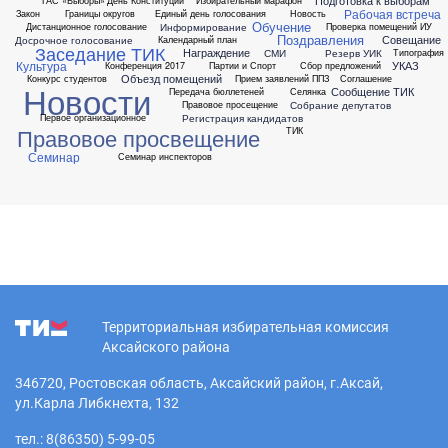
Подготовка к выборам
ГАС «Выборы»
День Конституции
Избирательный марафон
Рабочая встреча
Закон
Границы округов
Единый день голосования
Новость
Обучение
Информирование
Дистанционное голосование
Проверка помещений ИУ
Поздравления
Совещание
Досрочное голосование
Календарный план
Заседание ТИК
Награждение
СМИ
Резерв УИК
Типография
Культура
УКАЗ
Конференция 2017
Партии и Спорт
Сбор предложений
Объезд помещений
Конкурс студентов
Прием заявлений ППЗ
Соглашение
Новости
Сообщение ТИК
Передача бюллетеней
Селянка
Собрание депутатов
Правовое просещение
Регистрация кандидатов
Первое организационное
Правовое просвещение
ТИК
Семинар
Семинар инспекторов
Территориальная избирательная комиссия
Аксайского района
346720, Ростовская область, Аксайский район, г.Аксай,
ул.Карла Либкнехта, 132
тел.: 8(86350) 5-99-05