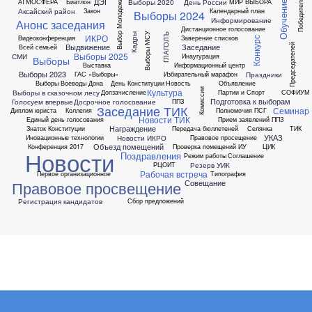
ДЭГ
Выборы 2020
День России
АТМОСФЕРА
Биатлон
МИР ВЫБОРА
Победители
Выбор Молодежи
Обучение
Аксайский район
Закон
Календарный план
Выборы 2024
Информирование
Анонс заседания
Дистанционное голосование
ГЛАГОЛЪ
Выборы МСУ
Кадры
ИКРО
Видеоконференция
Заверение списков
Конкурс
Выдвижение
Заседание
Председателей
Всей семьей
Выборы 2025
СМИ
Инаугурация
Выборы
Выставка
Информационный центр
Выборы 2023
Праздники
ГАС «Выборы»
Избирательный марафон
Выборы Воеводы Дона
День Конституции
Новость
Объявление
Культура
Комиссии
Выборы в сказочном лесу
Допзачисление
Партии и Спорт
СОФИУМ
Подготовка к выборам
Голосуем впервые
Досрочное голосование
ППЗ
Заседание ТИК
Семинар
Диплом юриста
Коллегия
Полномочия ПСГ
Новости ТИК
Единый день голосования
Прием заявлений ППЗ
Награждение
Знаток Конституции
Передача бюллетеней
Селянка
ТИК
УКАЗ
Новости ИКРО
Иновационные технологии
Правовое просещение
Объезд помещений
Конференция 2017
Проверка помещений ИУ
ЦИК
Новости
Поздравления
Режим работы
Соглашение
Резерв УИК
РЦОИТ
Рабочая встреча
Первое организационное
Типография
Совещание
Правовое просвещение
Регистрация кандидатов
Сбор предложений