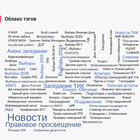
Облако тэгов
Новости ТИК
Календарный план
Акция
9 МАЯ
Всей семьей
Выборы Воеводы Дона
Заседание
Волонтеры
Выборы 2023
День Конституции
95-летие района
МИР ВЫБОРА
ТИК
Выдвижение
Праздники
АТМОСФЕРА
Биатлон
Выбор Молодежи
Наказ избирателя
ДЭГ
Аксайский район
Выборы МСУ
Победители
Выборы 2024
Выборы 08.09.2019
ГАС «Выборы»
РЦОИТ
Анонс заседания
ГЛАГОЛЪ
СОФИУМ
Семинар
Выборы 2025
Голосуем впервые
Видеоконференция
ППЗ
Кадры
Выбборы
Границы округов
Соглашение
Выборы
Информирование
Закон
Диплом юриста
Председателей
Выборы 2020
СМИ
Досрочное голосование
Новость
Режим работы
Выборы 2026
Культура
Заверение списков
Полномочия ПСГ
Объезд помещений
ЦИК РФ
Выставка
График ППЗ
Коллегия
Знаток Конституции
Выборы в сказочном лесу
Допзачисление
Инаугурация
Партии и Спорт
Типография
Заседание ТИК
ИКРО
Рабочая встреча
День России
Объявление
Обучение
Конкурс
Дистанционное голосование
Правовое просещение
Подготовка к выборам
Единый день голосования
Комиссии
Селянка
конкурса
Избирательный марафон
Конкурс студентов
Первое организационное
Форум
Поздравления
Награждение
Иновационные технологии
Сбор предложений
Новости ИКРО
Регистрация кандидатов
Информационный центр
ЦИК
УКАЗ
Конференция 2017
Передача бюллетеней
Семинар инспекторов
Новости
Прием заявлений ППЗ
Совещание с Губернатором
Проверка помещений ИУ
Телеграм-канал
Численность
Правовое просвещение
Резерв УИК
Собрание депутатов