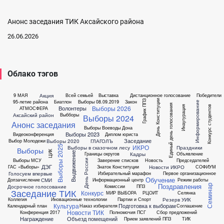
Анонс заседания ТИК Аксайского района
26.06.2026
Облако тэгов
Акция
9 МАЯ
Всей семьей
Выставка
Дистанционное голосование
Победители
День Конституции
95-летие района
Биатлон
Выборы 08.09.2019
Закон
График ППЗ
Информирование
Единый день голосования
Выборы 2026
Инаугурация
Конкурс студентов
Волонтеры
АТМОСФЕРА
Аксайский район
Выбборы
Выборы 2024
Анонс заседания
Выборы Воеводы Дона
Выборы 2023
Видеоконференция
Диплом юриста
Заседание
Выборы 2020
ГЛАГОЛЪ
Выбор Молодежи
ИКРО
Выборы 2025
Выборы в сказочном лесу
Праздники
Выборы
ЦИК
Выдвижение
Кадры
Границы округов
Объявление
Выборы МСУ
Заверение списков
Новость
Председателей
День России
ДЭГ
Новости ИКРО
ГАС «Выборы»
Знаток Конституции
СОФИУМ
Голосуем впервые
Избирательный марафон
Первое организационное
Обучение
СМИ
Допзачисление
Информационный центр
Режим работы
Поздравления
Семинар
Досрочное голосование
Комиссии
ППЗ
Заседание ТИК
Конкурс
МИР ВЫБОРА
РЦОИТ
Селянка
Резерв УИК
Коллегия
Иновационные технологии
Партии и Спорт
Культура
Подготовка к выборам
Календарный план
Наказ избирателя
Соглашение
Новости ТИК
Конференция 2017
Полномочия ПСГ
Сбор предложений
Награждение
Объезд помещений
Прием заявлений ППЗ
ТИК