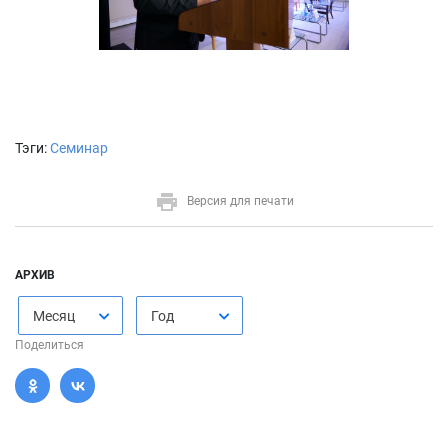
Тэги:
Семинар
Версия для печати
АРХИВ
Месяц
Год
Поделиться