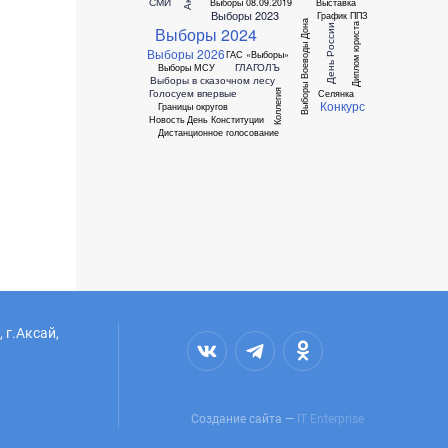
СМИ
Выборы 08.09.2019
Выставка
Выборы 2023
График ППЗ
Выборы Воеводы Дона
Диплом юриста
День России
Выборы 2024
Выборы 2026
ГАС «Выборы»
ГЛАГОЛЪ
Выборы МСУ
Выборы в сказочном лесу
Коллегия
Голосуем впервые
Селянка
Конкурс
Границы округов
Новость
День Конституции
Дистанционное голосование
 г.Аксай,
Создание сайта —
IT Enterprise