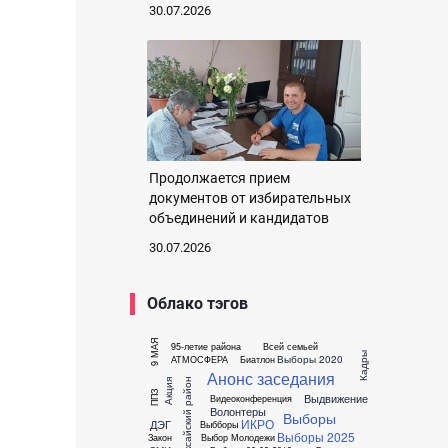
30.07.2026
Продолжается прием
документов от избирательных
объединений и кандидатов
30.07.2026
Облако тэгов
9 МАЯ
95-летие района
Всей семьей
Кадры
Выборы 2020
АТМОСФЕРА
Биатлон
Анонс заседания
Аксайский район
Акция
ППЗ
Выдвижение
Видеоконференция
Волонтеры
Выборы
ИКРО
ДЭГ
Выбборы
Выборы 2025
Закон
Выбор Молодежи