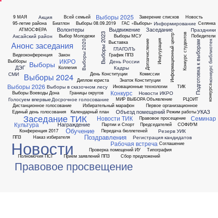
Выборы 2025
Акция
9 МАЯ
Всей семьей
Заверение списков
Новость
Информирование
95-летие района
Биатлон
Выборы 08.09.2019
ГАС «Выборы»
Селянка
Волонтеры
Выдвижение
Заседание
Праздники
АТМОСФЕРА
Выборы 2023
Конкурс студентов
Аксайский район
Выбор Молодежи
Выборы МСУ
Победители
Информационный центр
Инаугурация
Выборы 2020
Допзачисление
конкурс библиотек
Выставка
Подготовка к выборам
Анонс заседания
ГЛАГОЛЪ
Видеоконференция
Закон
График ППЗ
ИКРО
День России
Выбборы
Выборы
ДЭГ
Кадры
Коллегия
СМИ
День Конституции
Комиссии
Выборы 2024
Диплом юриста
Знаток Конституции
Выборы 2026
конкурса
Выборы в сказочном лесу
Иновационные технологии
ТИК
Конкурс
Новости ИКРО
Выборы Воеводы Дона
Границы округов
Голосуем впервые
Досрочное голосование
МИР ВЫБОРА
Объявление
РЦОИТ
Дистанционное голосование
Избирательный марафон
Первое организационное
Объезд помещений
УКАЗ
Единый день голосования
Календарный план
Режим работы
Заседание ТИК
Новости ТИК
Семинар
Правовое просещение
Культура
Награждение
Партии и Спорт
Председателей
СОФИУМ
Обучение
Резерв УИК
Конференция 2017
Передача бюллетеней
Поздравления
Регистрация кандидатов
ППЗ
Наказ избирателя
Новости
Рабочая встреча
Соглашение
Проверка помещений ИУ
Типография
Полномочия ПСГ
Прием заявлений ППЗ
Сбор предложений
Правовое просвещение