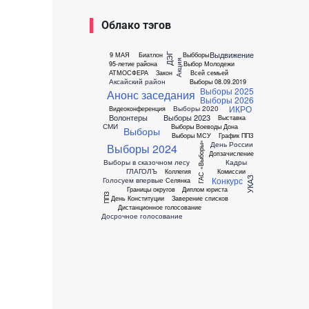
Облако тэгов
Выдвижение
9 МАЯ
Биатлон
Выбборы
ДЭГ
Акция
95-летие района
Выбор Молодежи
АТМОСФЕРА
Закон
Всей семьей
Аксайский район
Выборы 08.09.2019
Выборы 2025
Анонс заседания
Выборы 2026
ИКРО
Выборы 2020
Видеоконференция
Волонтеры
Выборы 2023
Выставка
СМИ
Выборы Воеводы Дона
Выборы
Выборы МСУ
График ППЗ
День России
ГАС «Выборы»
Выборы 2024
Допзачисление
Выборы в сказочном лесу
Кадры
ГЛАГОЛЪ
Коллегия
Комиссии
Конкурс
УКАЗ
Голосуем впервые
Селянка
Границы округов
Диплом юриста
ППЗ
День Конституции
Заверение списков
Дистанционное голосование
Досрочное голосование