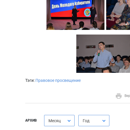
Тэги:
Правовое просвещение
Вер
АРХИВ
Месяц
Год