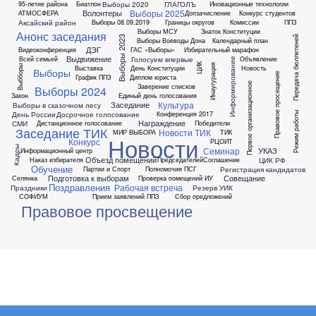
Выборы 2020
ГЛАГОЛЪ
95-летие района
Биатлон
Иновационные технологии
Выборы 2025
Волонтеры
АТМОСФЕРА
Допзачисление
Конкурс студентов
Аксайский район
Выборы 08.09.2019
Границы округов
Комиссии
ППЗ
Выборы МСУ
Знаток Конституции
Анонс заседания
Передача бюллетеней
Выборы 2023
Выборы Воеводы Дона
Календарный план
ДЭГ
Видеоконференция
ГАС «Выборы»
Избирательный марафон
Выдвижение
Голосуем впервые
Всей семьей
Объявление
Информирование
ЦИК
Инаугурация
Выбборы
Выставка
День Конституции
Новость
Выборы
Правовое просещение
График ППЗ
Диплом юриста
Первое организационное
Заверение списков
Выборы 2024
Закон
Единый день голосования
Культура
Заседание
Выборы в сказочном лесу
День России
Досрочное голосование
Конференция 2017
Режим работы
Награждение
СМИ
Дистанционное голосование
Победители
Заседание ТИК
Новости ТИК
МИР ВЫБОРА
ТИК
Новости
Конкурс
РЦОИТ
Кадры
Семинар
УКАЗ
Информационный центр
Объезд помещений
ЦИК РФ
Наказ избирателя
Председателей
Соглашение
Обучение
Регистрация кандидатов
Партии и Спорт
Полномочия ПСГ
Подготовка к выборам
Совещание
Селянка
Проверка помещений ИУ
Поздравления
Рабочая встреча
Праздники
Резерв УИК
СОФИУМ
Прием заявлений ППЗ
Сбор предложений
Правовое просвещение