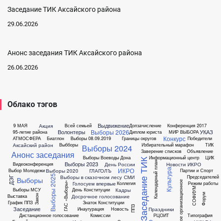
Заседание ТИК Аксайского района
29.06.2026
Анонс заседания ТИК Аксайского района
26.06.2026
Облако тэгов
Выдвижение
Акция
9 МАЯ
Всей семьей
Допзачисление
Конференция 2017
Выборы 2026
Волонтеры
УКАЗ
95-летие района
Диплом юриста
МИР ВЫБОРА
Конкурс
АТМОСФЕРА
Биатлон
Выборы 08.09.2019
Границы округов
Победители
Аксайский район
Выбборы
Избирательный марафон
ТИК
Выборы 2024
Заверение списков
Объявление
Анонс заседания
Выборы Воеводы Дона
Информационный центр
ЦИК
Заседание ТИК
Выборы 2023
Календарный план
День России
Новости ИКРО
Видеоконференция
ИКРО
Культура
Выборы 2020
ГЛАГОЛЪ
Выбор Молодежи
Партии и Спорт
Выборы 2025
Выборы в сказочном лесу
СМИ
Председателей
ДЭГ
Выборы
Первое организационное
Голосуем впервые
Коллегия
Режим работы
ГАС «Выборы»
СОФИУМ
Кадры
Выборы МСУ
День Конституции
Форум
Досрочное голосование
Выставка
Закон
График ППЗ
Знаток Конституции
ППЗ
Заседание
Праздники
Инаугурация
Новость
Дистанционное голосование
Комиссии
РЦОИТ
Типография