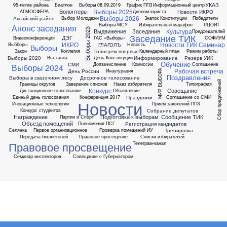
УКАЗ
95-летие района
Биатлон
Выборы 08.09.2019
График ППЗ
Информационный центр
Выборы 2025
Волонтеры
Новости ИКРО
АТМОСФЕРА
Диплом юриста
Выборы 2026
Аксайский район
Выбор Молодежи
Знаток Конституции
Победители
Выборы МСУ
Избирательный марафон
РЦОИТ
Анонс заседания
Выборы 2023
Культура
Выдвижение
Заседание
Председателей
Заседание ТИК
ДЭГ
Видеоконференция
ГАС «Выборы»
СОФИУМ
ИКРО
Новости ТИК
Семинар
ГЛАГОЛЪ
Выбборы
Новость
Выборы
Голосуем впервые
Закон
Коллегия
Календарный план
Режим работы
Выборы 2020
Информирование
Резерв УИК
Выставка
День Конституции
Обучение
СМИ
Допзачисление
Комиссии
Соглашение
Выборы 2024
Рабочая встреча
День России
Инаугурация
МИР ВЫБОРА
Поздравления
Выборы в сказочном лесу
Досрочное голосование
Сбор предложений
Границы округов
Заверение списков
Наказ избирателя
Типография
Конкурс
Совещание
Дистанционное голосование
Объявление
Праздники
Единый день голосования
Конференция 2017
Соглашение со СМИ
Новости
Иновационные технологии
Прием заявлений ППЗ
Собрание депутатов
Конкурс студентов
Награждение
Подготовка к выборам
Сообщение ТИК
Партии и Спорт
Объезд помещений
Регистрация кандидатов
Полномочия ПСГ
Тренировка
Селянка
Первое организационное
Проверка помещений ИУ
Передача бюллетеней
Правовое просещение
Списки избирателей
Правовое просвещение
Телеграм-канал
Семинар инспекторов
Совещание с Губернатором