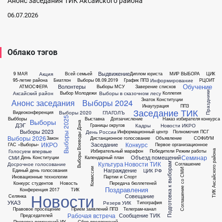
Анонс заседания ТИК Аксайского района
06.07.2026
Облако тэгов
Выдвижение
Акция
9 МАЯ
Всей семьей
Диплом юриста
МИР ВЫБОРА
ЦИК
Информирование
95-летие района
Биатлон
Выборы 08.09.2019
График ППЗ
РЦОИТ
Обучение
Волонтеры
АТМОСФЕРА
Выборы МСУ
Заверение списков
Праздники
Аксайский район
Выборы в сказочном лесу
Выбор Молодежи
Коллегия
Знаток Конституции
Анонс заседания
Выборы 2024
Инаугурация
ППЗ
Заседание ТИК
Выборы 2020
ГЛАГОЛЪ
Видеоконференция
Выборы 2025
Выбборы
Выставка
Допзачисление
Наказ избирателя
конкурса
Выборы
Выборы Воеводы Дона
ДЭГ
Кадры
Новости ИКРО
Границы округов
Выборы 2023
День России
Информационный центр
Полномочия ПСГ
Выборы 2026
Закон
Дистанционное голосование
Объявление
СОФИУМ
ИКРО
Конкурс
Заседание
ГАС «Выборы»
Первое организационное
Голосуем впервые
Избирательный марафон
Победители
Режим работы
ТИК Аксайского района
Семинар
Объезд помещений
СМИ
День Конституции
Календарный план
Культура
Новости ТИК
Досрочное голосование
Соглашение
Подготовка к выборам
Комиссии
Награждение
ЦИК РФ
Единый день голосования
Соглашение со СМИ
Иновационные технологии
Партии и Спорт
Конкурс студентов
Новость
Передача бюллетеней
Поздравления
Конференция 2017
ТИК
Новости
Совещание
Селянка
УКАЗ
Резерв УИК
Типография
Правовое просещение
Прием заявлений ППЗ
Телеграм-канал
Рабочая встреча
Сообщение ТИК
Председателей
Проверка помещений ИУ
Сбор предложений