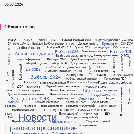
06.07.2026
Облако тэгов
Волонтеры
Акция
Информирование
9 МАЯ
Выборы Воеводы Дона
Селянка
Культура
Выборы 2020
95-летие района
Биатлон
Выбборы
Диплом юриста
СОФИУМ
Аксайский район
Выборы 08.09.2019
График ППЗ
Инаугурация
Объявление
АТМОСФЕРА
Выборы 2025
Новости ТИК
Заверение списков
Анонс заседания
УКАЗ
Выборы в сказочном лесу
Календарный план
Выборы 2023
Праздники
конкурса
Видеоконференция
День Конституции
Коллегия
МИР ВЫБОРА
Досрочное голосование
Выбор Молодежи
Выборы МСУ
Всей семьей
Выборы 2026
День России
ППЗ
ИКРО
Выборы
Выдвижение
Допзачисление
Победители
ГАС «Выборы»
Кадры
Заседание
РЦОИТ
Соглашение
Выборы 2024
Избирательный марафон
Полномочия ПСГ
Подготовка к выборам
Голосуем впервые
Выставка
Информационный центр
ДЭГ
ГЛАГОЛЪ
Новости ИКРО
Единый день голосования
Правовое просещение
Тренировка
Обучение
Закон
Границы округов
Знаток Конституции
Типография
Поздравления
Дистанционное голосование
Иновационные технологии
Заседание ТИК
Семинар
Награждение
Форум
Конкурс
Конкурс студентов
Партии и Спорт
Режим работы
Совещание
Новость
Комиссии
Наказ избирателя
Передача бюллетеней
Объезд помещений
Конференция 2017
Прием заявлений ППЗ
Новости
СМИ
Резерв УИК
Председателей
ЦИК
ТИК
Проверка помещений ИУ
Рабочая встреча
Первое организационное
Сбор предложений
Правовое просвещение
Телеграм-канал
Регистрация кандидатов
Собрание депутатов