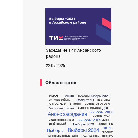
Заседание ТИК Аксайского
района
22.07.2026
Облако тэгов
Акция
Выборы 2020
9 МАЯ
Выбборы
Волонтеры
95-летие района
Выставка
АТМОСФЕРА
Биатлон
Выборы 08.09.2019
ДЭГ
Аксайский район
Выбор Молодежи
Выборы 2026
Анонс заседания
Выборы МСУ
Выборы 2025
Видеоконференция
Закон
Выборы 2023
Всей семьей
График ППЗ
ИКРО
Выборы 2024
Выборы
Коллегия
Выборы Воеводы Дона
ГАС «Выборы»
Новость