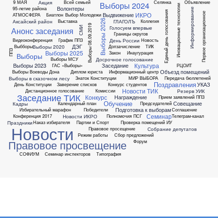
Акция
9 МАЯ
Всей семьей
Селянка
Объявление
Выборы 2024
Иновационные технологии
Волонтеры
95-летие района
Информирование
Единый день голосования
ИКРО
Первое организационное
Выдвижение
АТМОСФЕРА
Биатлон
Выбор Молодежи
Выборы 2026
Аксайский район
ГЛАГОЛЪ
Выставка
Коллегия
Выборы 08.09.2019
Голосуем впервые
СМИ
Анонс заседания
Границы округов
День России
Видеоконференция
График ППЗ
Новость
ДЭГ
Выборы 2020
Выбборы
Допзачисление
ТИК
ППЗ
Выборы 2025
Закон
Инаугурация
Выборы
Досрочное голосование
Выборы МСУ
Культура
Выборы 2023
Заседание
ГАС «Выборы»
РЦОИТ
Объезд помещений
Выборы Воеводы Дона
Диплом юриста
Информационный центр
Выборы в сказочном лесу
Знаток Конституции
МИР ВЫБОРА
Передача бюллетеней
Поздравления
УКАЗ
День Конституции
Заверение списков
Конкурс студентов
Новости ТИК
Резерв УИК
Дистанционное голосование
Комиссии
Заседание ТИК
Конкурс
Награждение
Прием заявлений ППЗ
Обучение
Совещание
Кадры
Календарный план
Председателей
Подготовка к выборам
Избирательный марафон
Победители
Соглашение
Семинар
Новости ИКРО
Конференция 2017
Полномочия ПСГ
Телеграм-канал
Праздники
Наказ избирателя
Партии и Спорт
Проверка помещений ИУ
Новости
Собрание депутатов
Правовое просещение
Режим работы
Сбор предложений
Правовое просвещение
Форум
СОФИУМ
Семинар инспекторов
Типография