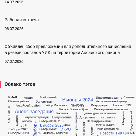
14.07.2026
Рабочая встреча
08.07.2026
Объявлен сбор предложений для дополнительного зачисления
в резерв составов УИК на территории Аксайского района
07.07.2026
Облако тэгов
Акция
Информирование
9 МАЯ
Всей семьей
Селянка
Выборы 2024
Волонтеры
95-летие района
Информационный центр
Аксайский район
ГЛАГОЛЪ
Выбор Молодежи
Инаугурация
Новость
ТИК
АТМОСФЕРА
Выборы Воеводы Дона
Иновационные технологии
Анонс заседания
Председателей
Выставка
Единый день голосования
Победители
Голосуем впервые
Выдвижение
Досрочное голосование
Видеоконференция
Биатлон
Выбборы
Выборы 08.09.2019
Календарный план
Выборы
Заверение списков
Выборы 2025
ДЭГ
Закон
МИР ВЫБОРА
Заседание
ИКРО
Выборы 2020
Выборы МСУ
Наказ избирателя
Новости ТИК
Выборы 2023
ЦИК РФ
ГАС «Выборы»
Коллегия