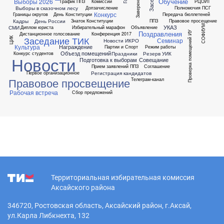
Обучение
Выборы 2026
График ППЗ
Комиссии
РЦОИТ
Выборы в сказочном лесу
Допзачисление
Полномочия ПСГ
Конкурс
Границы округов
День Конституции
Передача бюллетеней
Кадры
День России
Знаток Конституции
ППЗ
Правовое просещение
СОФИУМ
УКАЗ
СМИ
Диплом юриста
Избирательный марафон
Объявление
Поздравления
Проверка помещений ИУ
Дистанционное голосование
Конференция 2017
Заседание ТИК
ЦИК
Семинар
Новости ИКРО
Культура
Награждение
Партии и Спорт
Режим работы
Объезд помещений
Праздники
Резерв УИК
Конкурс студентов
Новости
Подготовка к выборам
Совещание
Прием заявлений ППЗ
Соглашение
Регистрация кандидатов
Первое организационное
Правовое просвещение
Телеграм-канал
Рабочая встреча
Сбор предложений
Территориальная избирательная комиссия
Аксайского района
346720, Ростовская область, Аксайский район, г.Аксай,
ул.Карла Либкнехта, 132