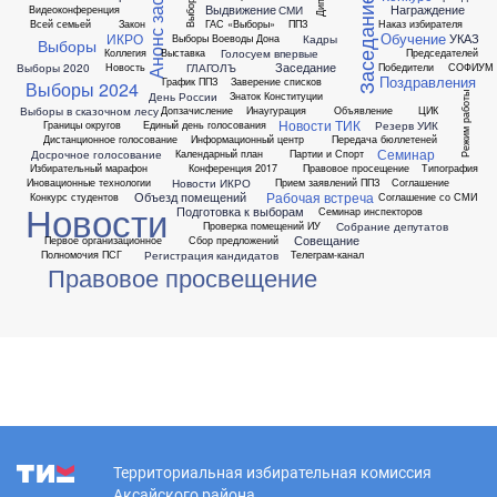
Анонс заседания
Заседание ТИК
Выдвижение
Награждение
СМИ
Видеоконференция
Всей семьей
Закон
ГАС «Выборы»
ППЗ
Наказ избирателя
Обучение
ИКРО
УКАЗ
Кадры
Выборы Воеводы Дона
Выборы
Голосуем впервые
Коллегия
Выставка
Председателей
Заседание
Выборы 2020
ГЛАГОЛЪ
Новость
Победители
СОФИУМ
Поздравления
График ППЗ
Заверение списков
Выборы 2024
День России
Знаток Конституции
Режим работы
Выборы в сказочном лесу
Допзачисление
Инаугурация
Объявление
ЦИК
Новости ТИК
Резерв УИК
Границы округов
Единый день голосования
Дистанционное голосование
Информационный центр
Передача бюллетеней
Семинар
Досрочное голосование
Календарный план
Партии и Спорт
Избирательный марафон
Конференция 2017
Правовое просещение
Типография
Новости ИКРО
Иновационные технологии
Прием заявлений ППЗ
Соглашение
Рабочая встреча
Объезд помещений
Конкурс студентов
Соглашение со СМИ
Новости
Подготовка к выборам
Семинар инспекторов
Собрание депутатов
Проверка помещений ИУ
Совещание
Первое организационное
Сбор предложений
Регистрация кандидатов
Полномочия ПСГ
Телеграм-канал
Правовое просвещение
Территориальная избирательная комиссия
Аксайского района