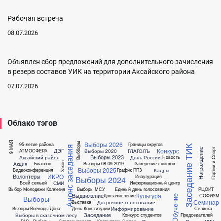
Рабочая встреча
08.07.2026
Объявлен сбор предложений для дополнительного зачисления
в резерв составов УИК на территории Аксайского района
07.07.2026
Облако тэгов
9 МАЯ
Выборы 2026
Выбборы
95-летие района
Границы округов
Заседание ТИК
Анонс заседания
Конкурс
Партии и Спорт
Награждение
ДЭГ
Выборы 2020
ГЛАГОЛЪ
АТМОСФЕРА
Выборы 2023
Аксайский район
День России
Новость
Акция
Биатлон
Выборы 08.09.2019
Заверение списков
Закон
Выборы 2025
Кадры
Видеоконференция
График ППЗ
ИКРО
Волонтеры
Инаугурация
Выборы 2024
СМИ
Всей семьей
Информационный центр
Выбор Молодежи
Коллегия
Выборы МСУ
Единый день голосования
РЦОИТ
Культура
Выдвижение
Допзачисление
СОФИУМ
Обучение
Выборы
Семинар
Досрочное голосование
Выставка
Информирование
Выборы Воеводы Дона
День Конституции
Селянка
Заседание
Выборы в сказочном лесу
Конкурс студентов
Председателей