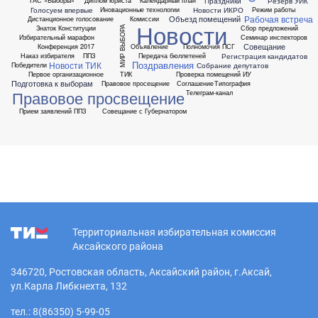
Праздники
Резерв УИК
ГАС «Выборы»
Диплом юриста
Календарный план
Голосуем впервые
Новости ИКРО
Иновационные технологии
Режим работы
Рабочая встреча
Объезд помещений
Дистанционное голосование
Комиссии
Новости
Знаток Конституции
Сбор предложений
МИР ВЫБОРА
Избирательный марафон
Семинар инспекторов
Совещание
Конференция 2017
Объявление
Полномочия ПСГ
Регистрация кандидатов
Наказ избирателя
ППЗ
Передача бюллетеней
Поздравления
Новости ТИК
Собрание депутатов
Победители
Первое организационное
ТИК
Проверка помещений ИУ
Подготовка к выборам
Правовое просещение
Соглашение
Типография
Правовое просвещение
Телеграм-канал
Прием заявлений ППЗ
Совещание с Губернатором
Территориальная избирательная комиссия
Аксайского района
346720, Ростовская область, Аксайский район, г.Аксай,
ул.Карла Либкнехта, 132
тел.: 8(86350) 5-99-05