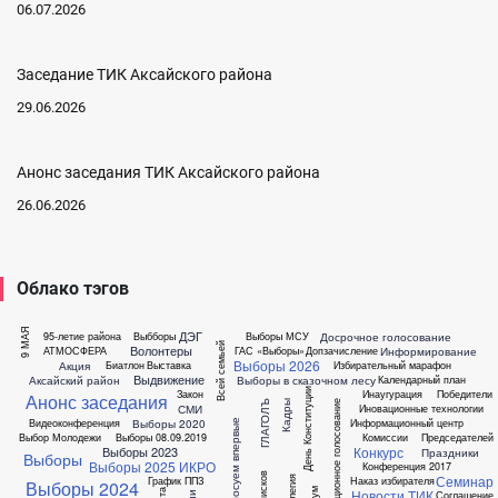
06.07.2026
Заседание ТИК Аксайского района
29.06.2026
Анонс заседания ТИК Аксайского района
26.06.2026
Облако тэгов
9 МАЯ
ДЭГ
Досрочное голосование
95-летие района
Выбборы
Выборы МСУ
Всей семьей
Волонтеры
Информирование
АТМОСФЕРА
ГАС «Выборы»
Допзачисление
Выборы 2026
Акция
Биатлон
Выставка
Избирательный марафон
Выдвижение
Аксайский район
Выборы в сказочном лесу
Календарный план
День Конституции
Закон
Инаугурация
Победители
Анонс заседания
ГЛАГОЛЪ
Кадры
Дистанционное голосование
СМИ
Иновационные технологии
Выборы 2020
Видеоконференция
Информационный центр
Голосуем впервые
Выбор Молодежи
Выборы 08.09.2019
Комиссии
Председателей
Конкурс
Выборы 2023
Праздники
Выборы
Выборы 2025
ИКРО
Конференция 2017
Семинар
Коллегия
График ППЗ
Наказ избирателя
Выборы 2024
Новости ТИК
Соглашение