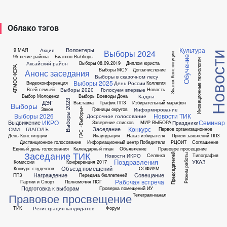
Облако тэгов
Культура
Волонтеры
Акция
9 МАЯ
Выборы 2024
Новост
Знаток Конституции
95-летие района
Биатлон
Выбборы
Обучение
Иновационные технологии
Аксайский район
Выборы 08.09.2019
Диплом юриста
АТМОСФЕРА
Выборы МСУ
Допзачисление
Анонс заседания
Выборы в сказочном лесу
Выборы 2025
День России
Видеоконференция
Коллегия
Выборы 2020
Голосуем впервые
Всей семьей
Новость
Кадры
Выбор Молодежи
Выборы Воеводы Дона
Выборы 2023
ДЭГ
Выставка
График ППЗ
Избирательный марафон
Выборы
Информирование
Закон
Границы округов
ГАС «Выборы»
Выборы 2026
Новости ТИК
Досрочное голосование
ИКРО
Семинар
Выдвижение
Праздники
Заверение списков
МИР ВЫБОРА
Конкурс
Заседание
СМИ
ГЛАГОЛЪ
Первое организационное
День Конституции
Инаугурация
Наказ избирателя
Прием заявлений ППЗ
Дистанционное голосование
Информационный центр
Победители
РЦОИТ
Соглашение
Единый день голосования
Календарный план
Объявление
Правовое просещение
Заседание ТИК
Председателей
Новости ИКРО
Селянка
Типография
Режим работы
Поздравления
УКАЗ
Комиссии
Конференция 2017
Объезд помещений
Конкурс студентов
СОФИУМ
Награждение
Совещание
ППЗ
Передача бюллетеней
Рабочая встреча
Партии и Спорт
Полномочия ПСГ
Подготовка к выборам
Проверка помещений ИУ
Правовое просвещение
Телеграм-канал
Регистрация кандидатов
ТИК
Форум